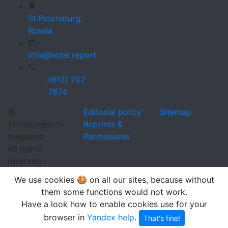
St.Petersburg,
Russia
info@hotel.report
(812) 702
7674
©
Editorial policy
Sitemap
«Hotel.report»
Reprints &
magazine
Permissions
All rights
reserved
We use cookies 🍪 on all our sites, because without
them some functions would not work.
Have a look how to enable cookies use for your
browser in
Yandex help
.
That's fine!