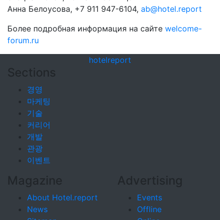
Анна Белоусова, +7 911 947-6104,
ab@hotel.report
Более подробная информация на сайте
welcome-
forum.ru
hotel
report
Sections
경영
마케팅
기술
커리어
개발
관광
이벤트
Magazine
Advertising
About Hotel.report
Events
News
Offline