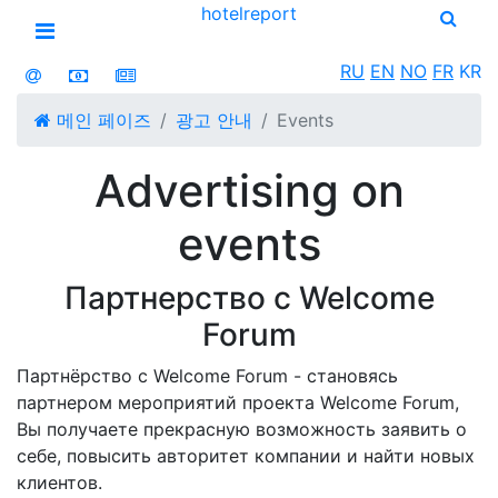
hotel
report
Open menu
RU
EN
NO
FR
KR
메인 페이즈
광고 안내
Events
Advertising on
events
Партнерство с Welcome
Forum
Партнёрство с Welcome Forum - становясь
партнером мероприятий проекта Welcome Forum,
Вы получаете прекрасную возможность заявить о
себе, повысить авторитет компании и найти новых
клиентов.