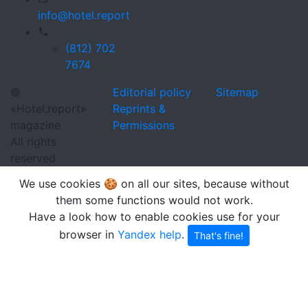
info@hotel.report
(812) 702
7674
©
Editorial policy
Sitemap
«Hotel.report»
Reprints &
magazine
Permissions
All rights
reserved
We use cookies 🍪 on all our sites, because without
them some functions would not work.
Have a look how to enable cookies use for your
browser in
Yandex help
.
That's fine!