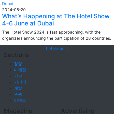
2024-05-29
What’s Happening at The Hotel Show,
4-6 June at Dubai
The Hotel Show 2024 is fast approaching, with the
organizers announcing the participation of 28 countries.
hotel
report
Sections
경영
마케팅
기술
커리어
개발
관광
이벤트
Magazine
Advertising