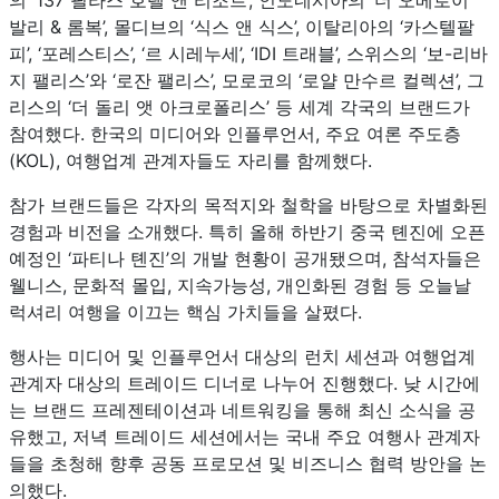
의 ‘137 필라스 호텔 앤 리조트’, 인도네시아의 ‘더 오베로이
발리 & 롬복’, 몰디브의 ‘식스 앤 식스’, 이탈리아의 ‘카스텔팔
피’, ‘포레스티스’, ‘르 시레누세’, ‘IDI 트래블’, 스위스의 ‘보-리바
지 팰리스’와 ‘로잔 팰리스’, 모로코의 ‘로얄 만수르 컬렉션’, 그
리스의 ‘더 돌리 앳 아크로폴리스’ 등 세계 각국의 브랜드가
참여했다. 한국의 미디어와 인플루언서, 주요 여론 주도층
(KOL), 여행업계 관계자들도 자리를 함께했다.
참가 브랜드들은 각자의 목적지와 철학을 바탕으로 차별화된
경험과 비전을 소개했다. 특히 올해 하반기 중국 톈진에 오픈
예정인 ‘파티나 톈진’의 개발 현황이 공개됐으며, 참석자들은
웰니스, 문화적 몰입, 지속가능성, 개인화된 경험 등 오늘날
럭셔리 여행을 이끄는 핵심 가치들을 살폈다.
행사는 미디어 및 인플루언서 대상의 런치 세션과 여행업계
관계자 대상의 트레이드 디너로 나누어 진행했다. 낮 시간에
는 브랜드 프레젠테이션과 네트워킹을 통해 최신 소식을 공
유했고, 저녁 트레이드 세션에서는 국내 주요 여행사 관계자
들을 초청해 향후 공동 프로모션 및 비즈니스 협력 방안을 논
의했다.